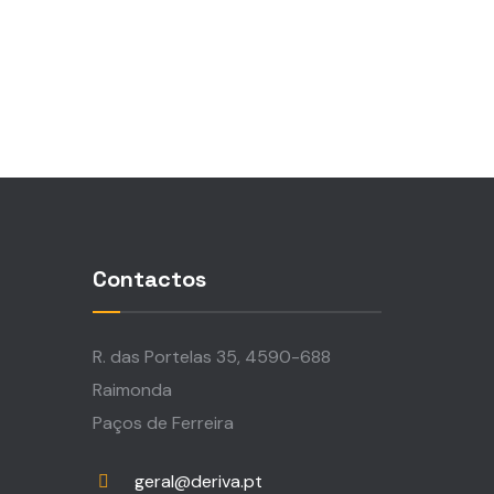
Contactos
R. das Portelas 35, 4590-688
Raimonda
Paços de Ferreira
geral@deriva.pt