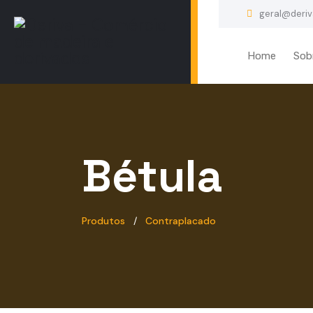
geral@deriv
Home
Sob
Bétula
Produtos
Contraplacado