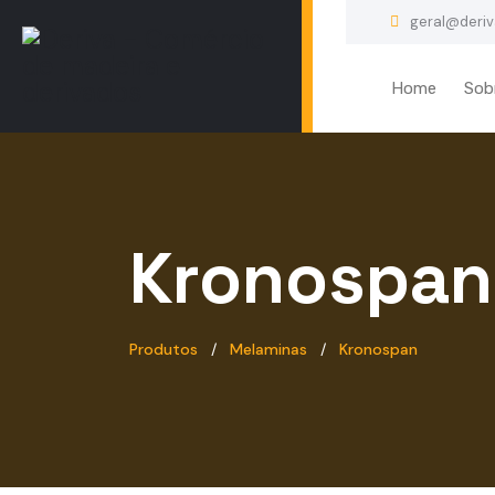
geral@deriv
Home
Sob
Kronospan
Produtos
Melaminas
Kronospan